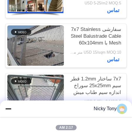
USD 5-25/m2 MOQ:5
تماس
حریم
خصوصی
سفارشی 7x7 Stainless
Steel Balustrade Cable
Mesh با 60x104mm
Mesh افتتاح و 2.0mm
USD 15/sqm MOQ:10 متر مربع
قطر کابل
تماس
7x7 ساختار 1.2mm قطر
سیم 25x25mm سوراخ
اندازه سیم طناب میش
بالوستراد کابل میش
USD 5-25/m2 MOQ:5
تماس
Nicky Tony
2:17 AM