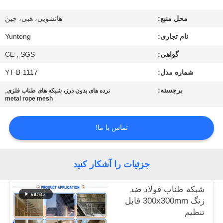
کیفیت
محل منبع:
هانشویی، هبی، چین
با
نام تجاری:
Yuntong
ما
گواهی:
CE , SGS
تماس
شماره مدل:
YT-B-1117
بگیرید
برجسته:
,
نرده های بدون درز، شبکه های طناب فلزی
metal rope mesh
اخبار
تماس با ما!
درخواست
جزئیات را آشکار کنید
نقل قول
شبكه طناب فولاد ضد
نقشه
زنگ 300x300mm قابل
تنظیم
سایت